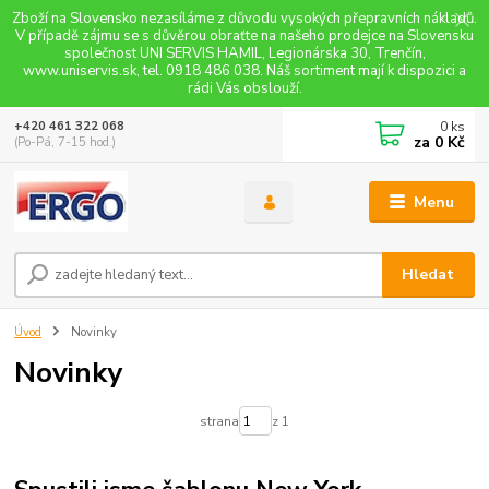
Zboží na Slovensko nezasíláme z důvodu vysokých přepravních nákladů.
V případě zájmu se s důvěrou obraťte na našeho prodejce na Slovensku
společnost UNI SERVIS HAMIL, Legionárska 30, Trenčín,
www.uniservis.sk, tel. 0918 486 038. Náš sortiment mají k dispozici a
rádi Vás obslouží.
0
ks
+420 461 322 068
za
0 Kč
(Po-Pá, 7-15 hod.)
Menu
Hledat
Úvod
Novinky
Novinky
strana
z 1