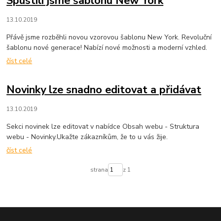
Spustili jsme šablonu New York
13.10.2019
Přávě jsme rozběhli novou vzorovou šablonu New York. Revoluční
šablonu nové generace! Nabízí nové možnosti a moderní vzhled.
číst celé
Novinky lze snadno editovat a přidávat
13.10.2019
Sekci novinek lze editovat v nabídce Obsah webu - Struktura
webu - Novinky.Ukažte zákazníkům, že to u vás žije.
číst celé
strana
z 1