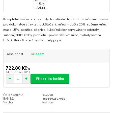
Kompletní krmivo pro psy malých a středních plemen s kuřecím masem
pro dokonalou stravitelnost.Složení: kuřecí moučka 20%, sušené kuřecí
maso 15%, kukuřice, pšenice, kuřecí tuk (konzervováno tokoferoly),
sušená jablka (zdroj prebiotik), pivovarské kvasnice, hydrolyzovaná
kuřecí játra 2%, sleďový ole...
celý popis
Dostupnost
skladem
722,80 Kč
/
ks
645,36 Kč
bez DPH
Přidat do košíku
Číslo produktu:
012208
EAN kód:
8595602507016
Výrobce:
Nutrican