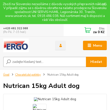
Zboží na Slovensko nezasíláme z důvodu vysokých přepravních nákladů.
V případě zájmu se s důvěrou obraťte na našeho prodejce na Slovensku
společnost UNI SERVIS HAMIL, Legionárska 30, Trenčín,
www.uniservis.sk, tel. 0918 486 038. Náš sortiment mají k dispozici a
rádi Vás obslouží.
0
ks
+420 461 322 068
za
0 Kč
(Po-Pá, 7-15 hod.)
Menu
Hledat
Úvod
Chovatelské potřeby
Nutrican 15kg Adult dog
Nutrican 15kg Adult dog