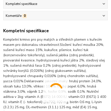
Kompletní specifikace
Komentáře
0
Kompletní specifikace
Kompletní krmivo pro psy malých a středních plemen s kuřecím
masem pro dokonalou stravitelnost.Složení: kuřecí moučka 20%,
sušené kuřecí maso 15%, kukuřice, pšenice, kuřecí tuk
(konzervováno tokoferoly), sušená jablka (zdroj prebiotik),
pivovarské kvasnice, hydrolyzovaná kuřecí játra 2%, sleďový olej
1%, sušená mořská řasa 0,2% (zdroj prebiotik), hydrolyzované
schránky korýšů (0,026%) (zdroj glukosamin sulfátu),
hydrolyzované chrupavky 0,016% (zdroj chondroitin sulfátu),
yucca 0,01%.Deklarované jakostní znaky: hrubý protein 24,0%,
obsah tuku 13,0%, vlhkost 10,0%, hrubý popel 6,0%, hrubá
vláknina 3,0%, vápník 1,2%, fosfor 0,9%, sodík 0,1%. Nutriční
aditiva v 1kg: vitamín A (E672) 14 000 IU, vitamín D3 (E671) 1 400
IU, vitamín E (- tokoferol) (3a700) 400 mg, biotin 0,6 mg, L-lysin
(3.2.3.) 25 mg, DL-methionin (3.1.1.) 125 mg, měď (E4) 15 mg,