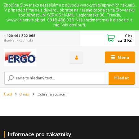
Zboží na Slovensko nezasíláme z důvodu vysokých přepravních nákladů.
V případě zájmu se s důvěrou obraťte na našeho prodejce na Slovensku
společnost UNI SERVIS HAMIL, Legionárska 30, Trenčín,
www.uniservis.sk, tel. 0918 486 038. Náš sortiment mají k dispozici a
rádi Vás obslouží.
0
ks
+420 461 322 068
za
0 Kč
(Po-Pá, 7-15 hod.)
Menu
Hledat
Úvod
O nás
Ochrana soukromí
Informace pro zákazníky