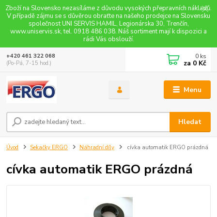
Zboží na Slovensko nezasíláme z důvodu vysokých přepravních nákladů.
V případě zájmu se s důvěrou obraťte na našeho prodejce na Slovensku
společnost UNI SERVIS HAMIL, Legionárska 30, Trenčín,
www.uniservis.sk, tel. 0918 486 038. Náš sortiment mají k dispozici a
rádi Vás obslouží.
0
ks
+420 461 322 068
za
0 Kč
(Po-Pá, 7-15 hod.)
Menu
Hledat
Úvod
Sekačky ERGO
Náhradní díly
cívka automatik ERGO prázdná
cívka automatik ERGO prázdná