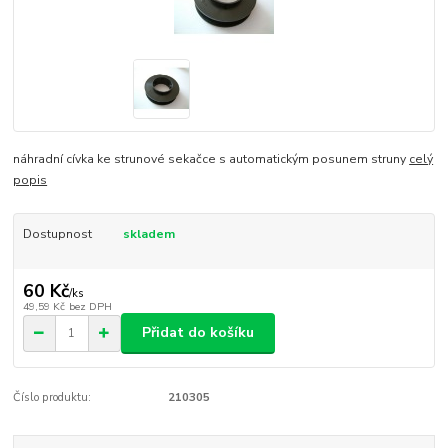
náhradní cívka ke strunové sekačce s automatickým posunem struny
celý
popis
Dostupnost
skladem
60 Kč
/
ks
49,59 Kč
bez DPH
Přidat do košíku
Číslo produktu:
210305