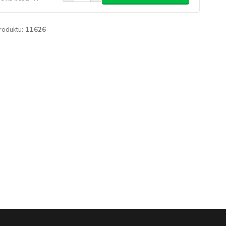
roduktu:
11626