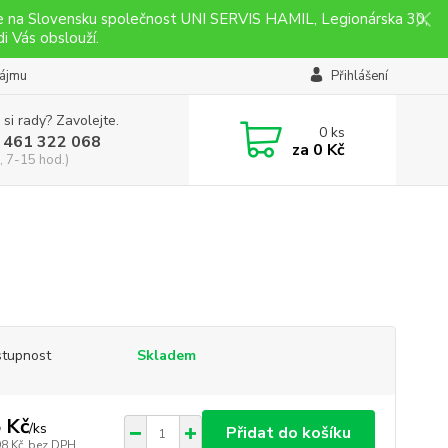
ce na Slovensku společnost UNI SERVIS HAMIL, Legionárska 30,
i Vás obslouží.
nájmu
Přihlášení
 si rady? Zavolejte.
0
ks
 461 322 068
za
0 Kč
, 7-15 hod.)
tupnost
Skladem
 Kč
/
ks
Přidat do košíku
98 Kč
bez DPH