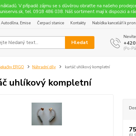
 nákladů. V případě zájmu se s důvěrou obraťte na našeho prodej
niservis.sk, tel. 0918 486 038. Náš sortiment mají k dispozici a rád
Autodílna, Emise
Čerpací stanice
Kontakty
Nabídka kanceláří k pro
Nevíte
Hledat
+420
(Po-Pá
Sekačky ERGO
Náhradní díly
kartáč uhlíkový kompletní
áč uhlíkový kompletní
Dos
75
61,