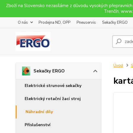
Zboží na Slovensko nezasíláme z důvodu vysokých přepravních
Trenčín, www.u
O nás
Prodejna ND, OPP
Pneuservis
Sekačky ERGO
Úvod
Sekačky ERGO
kart
Elektrické strunové sekačky
Elektrický rotační žací stroj
Náhradní díly
Příslušenství