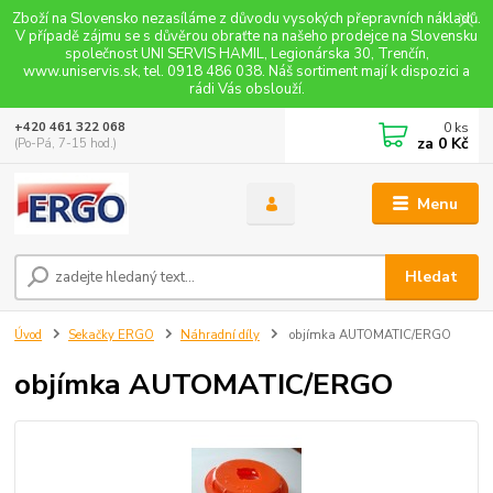
Zboží na Slovensko nezasíláme z důvodu vysokých přepravních nákladů.
V případě zájmu se s důvěrou obraťte na našeho prodejce na Slovensku
společnost UNI SERVIS HAMIL, Legionárska 30, Trenčín,
www.uniservis.sk, tel. 0918 486 038. Náš sortiment mají k dispozici a
rádi Vás obslouží.
0
ks
+420 461 322 068
za
0 Kč
(Po-Pá, 7-15 hod.)
Menu
Hledat
Úvod
Sekačky ERGO
Náhradní díly
objímka AUTOMATIC/ERGO
objímka AUTOMATIC/ERGO