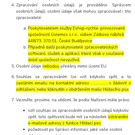
Zpracování osobních údajů je prováděno Správcem
osobních údajů, osobní údaje však mohou zpracovávat i tito
zpracovatelé:
Poskytovatelem služby Eshop-rychle, provozované
společností Golemos s.r.o., sídlem Zátkovo nábřeží
448/73, 370 01, České Budějovice
Případně další poskytovatelé zpracovatelských
softwarů, služeb a aplikací, které však v současné
době společnost nevyužívá.
Osobní údaje
nebudou
předány mimo území EU.
Souhlas se zpracováním lze vzít kdykoliv zpět, a to
zasláním emailu na kontaktní adresu ..……………. s žádostí o
odhlášení, nebo kliknutím v obdrženém mailu Hlídacího psa
.
Vezměte, prosíme, na vědomí, že podle Nařízení máte právo:
vzít souhlas se zpracováním osobních údajů kdykoliv
zpět, toto zpětvzetí bude mít za následek
odstranění
e-mailové adresy z funkce Hlídací pes
požadovat po Správci informaci, jaké vaše osobní