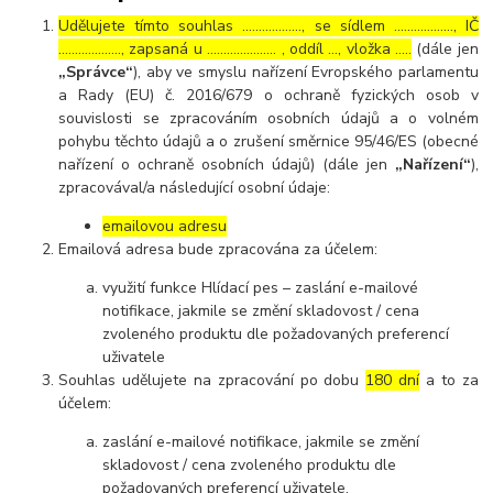
Udělujete tímto souhlas ……………..., se sídlem ………………, IČ
………………., zapsaná u ………………… , oddíl …, vložka …..
(dále jen
„Správce“
), aby ve smyslu nařízení Evropského parlamentu
a Rady (EU) č. 2016/679 o ochraně fyzických osob v
souvislosti se zpracováním osobních údajů a o volném
pohybu těchto údajů a o zrušení směrnice 95/46/ES (obecné
nařízení o ochraně osobních údajů) (dále jen
„Nařízení“
),
zpracovával/a následující osobní údaje:
emailovou adresu
Emailová adresa bude zpracována za účelem:
využití funkce Hlídací pes – zaslání e-mailové
notifikace, jakmile se změní skladovost / cena
zvoleného produktu dle požadovaných preferencí
uživatele
Souhlas udělujete na zpracování po dobu
180 dní
a to za
účelem:
zaslání e-mailové notifikace, jakmile se změní
skladovost / cena zvoleného produktu dle
požadovaných preferencí uživatele.