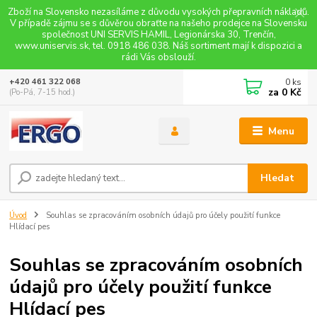
Zboží na Slovensko nezasíláme z důvodu vysokých přepravních nákladů.
V případě zájmu se s důvěrou obraťte na našeho prodejce na Slovensku
společnost UNI SERVIS HAMIL, Legionárska 30, Trenčín,
www.uniservis.sk, tel. 0918 486 038. Náš sortiment mají k dispozici a
rádi Vás obslouží.
0
ks
+420 461 322 068
za
0 Kč
(Po-Pá, 7-15 hod.)
Menu
Hledat
Úvod
Souhlas se zpracováním osobních údajů pro účely použití funkce
Hlídací pes
Souhlas se zpracováním osobních
údajů pro účely použití funkce
Hlídací pes