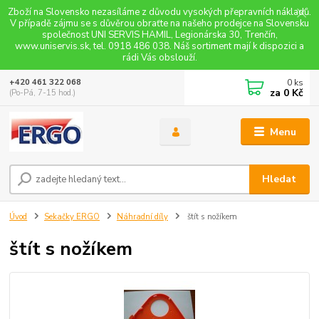
Zboží na Slovensko nezasíláme z důvodu vysokých přepravních nákladů.
V případě zájmu se s důvěrou obraťte na našeho prodejce na Slovensku
společnost UNI SERVIS HAMIL, Legionárska 30, Trenčín,
www.uniservis.sk, tel. 0918 486 038. Náš sortiment mají k dispozici a
rádi Vás obslouží.
0
ks
+420 461 322 068
za
0 Kč
(Po-Pá, 7-15 hod.)
Menu
Hledat
Úvod
Sekačky ERGO
Náhradní díly
štít s nožíkem
štít s nožíkem