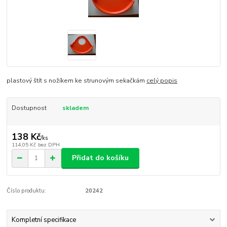
plastový štít s nožíkem ke strunovým sekačkám
celý popis
Dostupnost
skladem
138 Kč
/
ks
114,05 Kč
bez DPH
Přidat do košíku
Číslo produktu:
20242
Kompletní specifikace