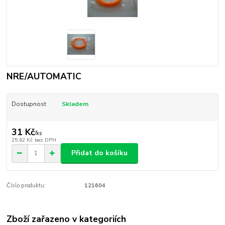
NRE/AUTOMATIC
Dostupnost
Skladem
31 Kč
/
ks
25,62 Kč
bez DPH
Přidat do košíku
Číslo produktu:
121604
Zboží zařazeno v kategoriích