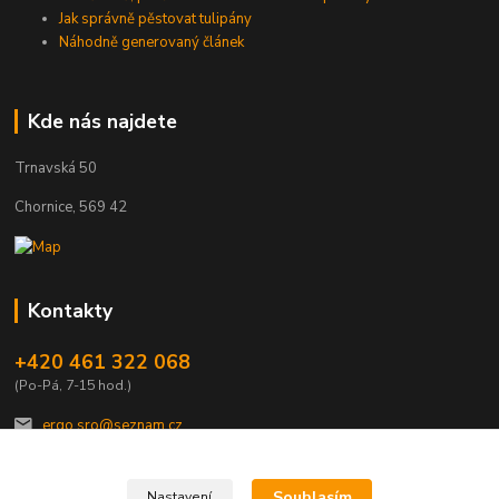
Jak správně pěstovat tulipány
Náhodně generovaný článek
Kde nás najdete
Trnavská 50
Chornice, 569 42
Kontakty
+420 461 322 068
(Po-Pá, 7-15 hod.)
ergo.sro@seznam.cz
Souhlasím
Nastavení