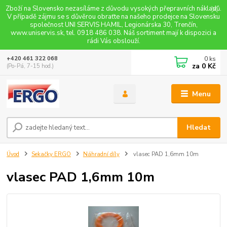
Zboží na Slovensko nezasíláme z důvodu vysokých přepravních nákladů.
V případě zájmu se s důvěrou obraťte na našeho prodejce na Slovensku
společnost UNI SERVIS HAMIL, Legionárska 30, Trenčín,
www.uniservis.sk, tel. 0918 486 038. Náš sortiment mají k dispozici a
rádi Vás obslouží.
0
ks
+420 461 322 068
za
0 Kč
(Po-Pá, 7-15 hod.)
Menu
Hledat
Úvod
Sekačky ERGO
Náhradní díly
vlasec PAD 1,6mm 10m
vlasec PAD 1,6mm 10m